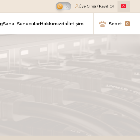
Üye Girişi / Kayıt Ol
Kampanya
ng
Sanal Sunucular
Hakkımızda
İletişim
Sepet
0