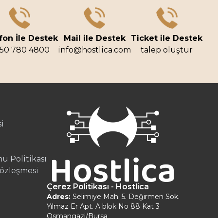
fon İle Destek
Mail ile Destek
Ticket ile Destek
50 780 4800
info@hostlica.com
talep oluştur
i
ü Politikası
Sözleşmesi
Çerez Politikası - Hostlica
Adres:
Selimiye Mah. 5. Değirmen Sok.
Yılmaz Er Apt. A blok No 88 Kat 3
Osmangazi/Bursa