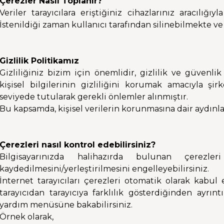
Çerezler Nasıl Toplanır?
Veriler tarayıcılara eriştiğiniz cihazlarınız aracılığıy
İstenildiği zaman kullanıcı tarafından silinebilmekte ve
Gizlilik Politikamız
Gizliliğiniz bizim için önemlidir, gizlilik ve güvenli
kişisel bilgilerinin gizliliğini korumak amacıyla şi
seviyede tutularak gerekli önlemler alınmıştır.
Bu kapsamda, kişisel verilerin korunmasına dair aydınl
Çerezleri nasıl kontrol edebilirsiniz?
Bilgisayarınızda halihazırda bulunan çerezle
kaydedilmesini/yerleştirilmesini engelleyebilirsiniz.
İnternet tarayıcıları çerezleri otomatik olarak kabu
tarayıcıdan tarayıcıya farklılık gösterdiğinden ayrın
yardım menüsüne bakabilirsiniz.
Örnek olarak,