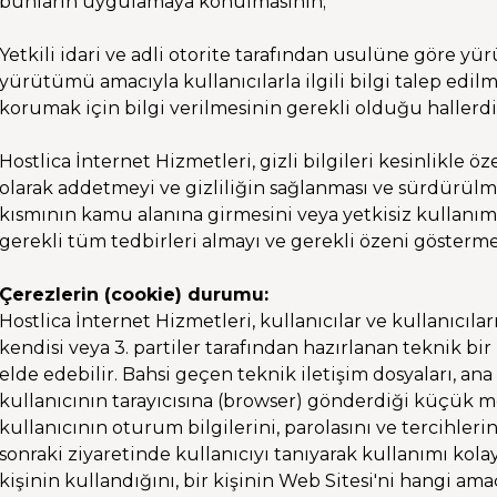
bunların uygulamaya konulmasının;
Yetkili idari ve adli otorite tarafından usulüne göre y
yürütümü amacıyla kullanıcılarla ilgili bilgi talep edilm
korumak için bilgi verilmesinin gerekli olduğu hallerdi
Hostlica İnternet Hizmetleri, gizli bilgileri kesinlikle 
olarak addetmeyi ve gizliliğin sağlanması ve sürdürülme
kısmının kamu alanına girmesini veya yetkisiz kullanımı
gerekli tüm tedbirleri almayı ve gerekli özeni gösterm
Çerezlerin (cookie) durumu:
Hostlica İnternet Hizmetleri, kullanıcılar ve kullanıcılar
kendisi veya 3. partiler tarafından hazırlanan teknik bi
elde edebilir. Bahsi geçen teknik iletişim dosyaları, an
kullanıcının tarayıcısına (browser) gönderdiği küçük met
kullanıcının oturum bilgilerini, parolasını ve tercihleri
sonraki ziyaretinde kullanıcıyı tanıyarak kullanımı kolayl
kişinin kullandığını, bir kişinin Web Sitesi'ni hangi ama