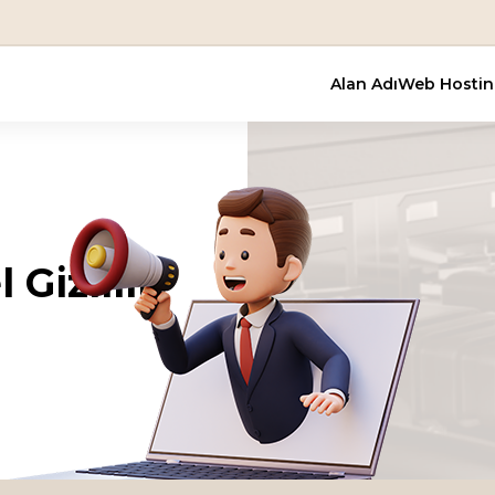
En Uygun
Alan Adı
Web Hosti
 Gizlilik