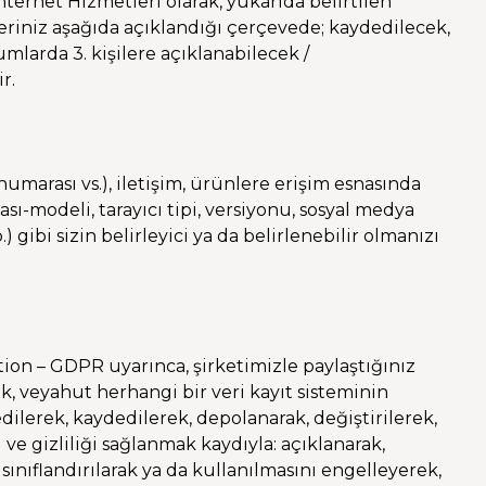
nternet Hizmetleri olarak, yukarıda belirtilen
ileriniz aşağıda açıklandığı çerçevede; kaydedilecek,
larda 3. kişilere açıklanabilecek /
r.
 numarası vs.), iletişim, ürünlere erişim esnasında
ası-modeli, tarayıcı tipi, versiyonu, sosyal medya
) gibi sizin belirleyici ya da belirlenebilir olmanızı
ion – GDPR uyarınca, şirketimizle paylaştığınız
k, veyahut herhangi bir veri kayıt sisteminin
dilerek, kaydedilerek, depolanarak, değiştirilerek,
 gizliliği sağlanmak kaydıyla: açıklanarak,
, sınıflandırılarak ya da kullanılmasını engelleyerek,