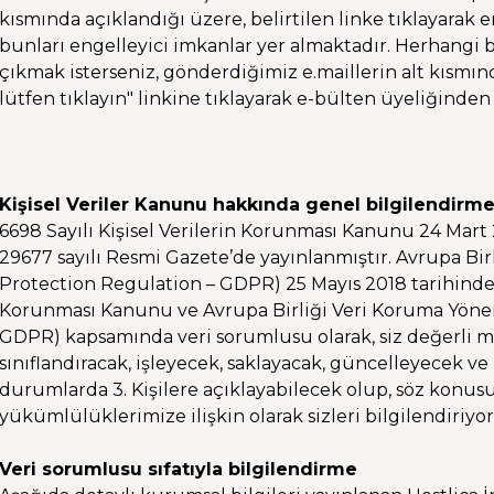
kısmında açıklandığı üzere, belirtilen linke tıklayarak e
bunları engelleyici imkanlar yer almaktadır. Herhangi
çıkmak isterseniz, gönderdiğimiz e.maillerin alt kısmı
lütfen tıklayın" linkine tıklayarak e-bülten üyeliğinden t
Kişisel Veriler Kanunu hakkında genel bilgilendirm
6698 Sayılı Kişisel Verilerin Korunması Kanunu 24 Mart 2
29677 sayılı Resmi Gazete’de yayınlanmıştır. Avrupa Bi
Protection Regulation – GDPR) 25 Mayıs 2018 tarihinde yü
Korunması Kanunu ve Avrupa Birliği Veri Koruma Yöner
GDPR) kapsamında veri sorumlusu olarak, siz değerli mü
sınıflandıracak, işleyecek, saklayacak, güncelleyecek ve
durumlarda 3. Kişilere açıklayabilecek olup, söz konus
yükümlülüklerimize ilişkin olarak sizleri bilgilendiriyo
Veri sorumlusu sıfatıyla bilgilendirme