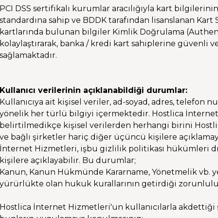
PCI DSS sertifikalı kurumlar aracılığıyla kart bilgilerini
standardına sahip ve BDDK tarafından lisanslanan Kart
kartlarında bulunan bilgiler Kimlik Doğrulama (Authent
kolaylaştırarak, banka / kredi kart sahiplerine güvenli
sağlamaktadır.
Kullanıcı verilerinin açıklanabildiği durumlar:
Kullanıcıya ait kişisel veriler, ad-soyad, adres, telefon 
yönelik her türlü bilgiyi içermektedir. Hostlica İnternet 
belirtilmedikçe kişisel verilerden herhangi birini Hostl
ve bağlı şirketler hariç diğer üçüncü kişilere açıklama
İnternet Hizmetleri, işbu gizlilik politikası hükümleri d
kişilere açıklayabilir. Bu durumlar;
Kanun, Kanun Hükmünde Kararname, Yönetmelik vb. yetk
yürürlükte olan hukuk kurallarının getirdiği zorunlul
Hostlica İnternet Hizmetleri'un kullanıcılarla akdettiği