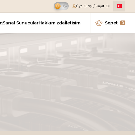
Üye Girişi / Kayıt Ol
Kampanya
ng
Sanal Sunucular
Hakkımızda
İletişim
Sepet
0