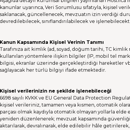
Aşağıda detaylı kurumsal bilgileri yayınlanan Hostlica İ
kanunlar uyarınca, Veri Sorumlusu sıfatıyla, kişisel ver
saklanacak, güncellenecek, mevzuatın izin verdiği durum
devredilebilecek, sınıflandırılabilecek ve işlenebilecekti
Kanun Kapsamında Kişisel Verinin Tanımı
Tarafınıza ait kimlik (ad, soyad, doğum tarihi, TC kimlik
kullanılan yöntemlere ilişkin bilgiler (IP, mobil tel mark
bilgisi, ekranlar üzerinde gerçekleştirdiği hareketler vb.
sağlayacak her türlü bilgiyi ifade etmektedir.
Kişisel verilerinizin ne şekilde işlenebileceği
6698 sayılı KVKK ve EU General Data Protection Regulat
kişisel verileriniz, tamamen veya kısmen, otomatik olara
parçası olmak kaydıyla otomatik olmayan yollarla elde e
yeniden düzenlenerek; mevzuat kapsamında güvenliği ve
aktarılarak, devralınarak, elde edilebilir hâle getirilerek