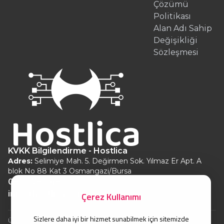
Çözümü
Politikası
Alan Adı Sahip
Değişikliği
Sözleşmesi
KVKK Bilgilendirme - Hostlica
Adres:
Selimiye Mah. 5. Değirmen Sok. Yılmaz Er Apt. A
blok No 88 Kat 3 Osmangazi/Bursa
0850 780 4800
info@hostlica.com
Çerez Kullanımı
Sizlere daha iyi bir hizmet sunabilmek için sitemizde
Ürünlerin TL fiyatları güncel kur üzerinden hesaplanır.