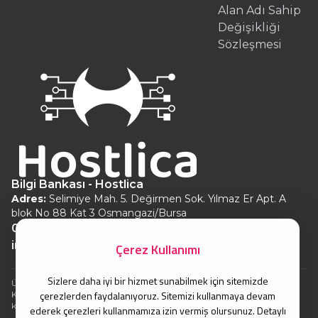
Alan Adı Sahip
Değişikliği
Sözleşmesi
Bilgi Bankası - Hostlica
Adres:
Selimiye Mah. 5. Değirmen Sok. Yılmaz Er Apt. A
blok No 88 Kat 3 Osmangazi/Bursa
0850 780 4800
info@hostlica.com
Çerez Kullanımı
Sizlere daha iyi bir hizmet sunabilmek için sitemizde
Ürünlerin TL fiyatları güncel kur üzerinden hesaplanır.
çerezlerden faydalanıyoruz. Sitemizi kullanmaya devam
Kur işlemleri nedeniyle oluşabilecek fiyat farklılıkları için sorumluluk
kabul edilmez.
ederek çerezleri kullanmamıza izin vermiş olursunuz. Detaylı