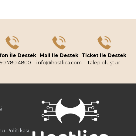
fon İle Destek
Mail ile Destek
Ticket ile Destek
50 780 4800
info@hostlica.com
talep oluştur
i
ü Politikası