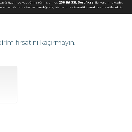
sayfa üzerinde yaptığınız tüm işlemler,
256 Bit SSL Sertifikası
ile korunmaktadır.
ın alma işleminiz tamamlandığında, hizmetiniz otomatik olarak teslim edilecektir.
rim fırsatını kaçırmayın.