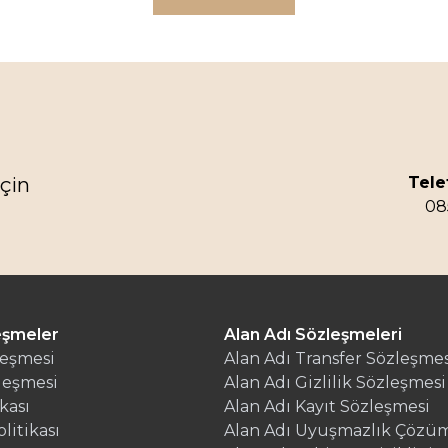
Tele
çin
08
eşmeler
Alan Adı Sözleşmeleri
leşmesi
Alan Adı Transfer Sözleşmes
leşmesi
Alan Adı Gizlilik Sözleşmesi
kası
Alan Adı Kayıt Sözleşmesi
olitikası
Alan Adı Uyuşmazlık Çözüm