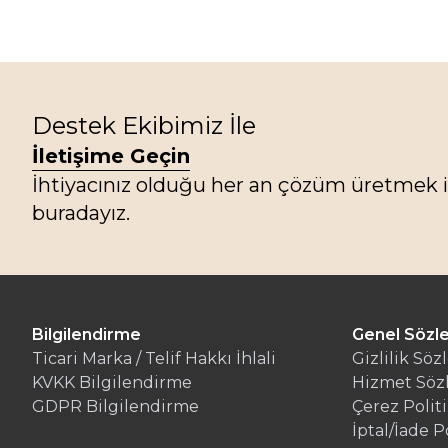
Destek Ekibimiz İle
İletişime Geçin
İhtiyacınız olduğu her an çözüm üretmek i
buradayız.
Bilgilendirme
Genel Sözl
Ticari Marka / Telif Hakkı İhlali
Gizlilik Söz
KVKK Bilgilendirme
Hizmet Söz
GDPR Bilgilendirme
Çerez Politi
İptal/İade P