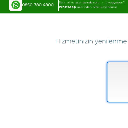
Satın alma aşamasında sorun mu yaşıyorsun?
0850 780 4800
WhatsApp
üzerinden bize ulaşabilirsin
Hizmetinizin yenilenme p