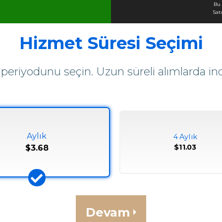
Bu 
Sat
Hizmet Süresi Seçimi
eriyodunu seçin. Uzun süreli alımlarda indi
Aylık
4 Aylık
$11.03
$3.68
Devam