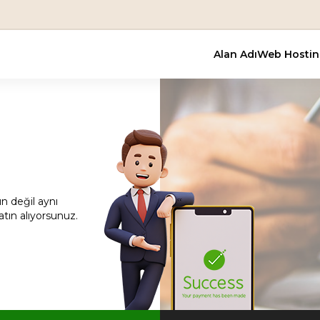
En Uygun
Alan Adı
Web Hosti
ün değil aynı
tın alıyorsunuz.