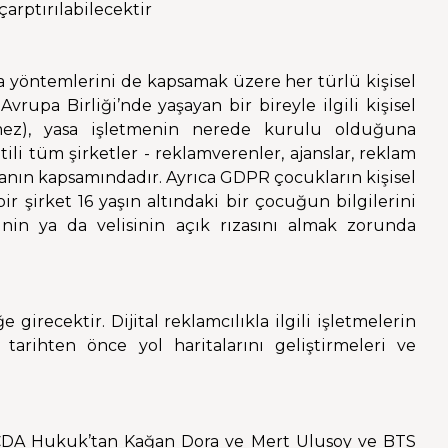
çarptırılabilecektir
a yöntemlerini de kapsamak üzere her türlü kişisel
rupa Birliği’nde yaşayan bir bireyle ilgili kişisel
kmez), yasa işletmenin nerede kurulu olduğuna
ntili tüm şirketler - reklamverenler, ajanslar, reklam
yasanın kapsamındadır. Ayrıca GDPR çocukların kişisel
ir şirket 16 yaşın altındaki bir çocuğun bilgilerini
sinin ya da velisinin açık rızasını almak zorunda
irecektir. Dijital reklamcılıkla ilgili işletmelerin
tarihten önce yol haritalarını geliştirmeleri ve
li CDA Hukuk’tan Kağan Dora ve Mert Ulusoy ve BTS