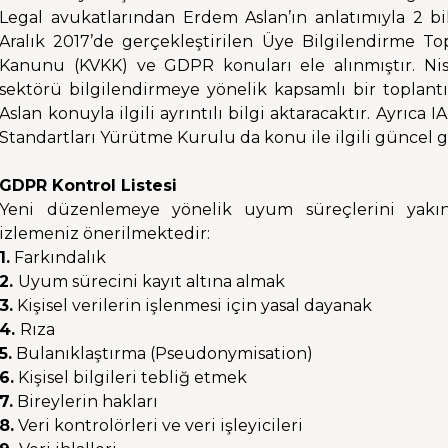
Legal avukatlarından Erdem Aslan’ın anlatımıyla 2 bi
Aralık 2017’de gerçekleştirilen Üye Bilgilendirme To
Kanunu (KVKK) ve GDPR konuları ele alınmıştır. N
sektörü bilgilendirmeye yönelik kapsamlı bir toplan
Aslan konuyla ilgili ayrıntılı bilgi aktaracaktır. Ayrı
Standartları Yürütme Kurulu da konu ile ilgili güncel 
GDPR Kontrol Listesi
Yeni düzenlemeye yönelik uyum süreçlerini yakın
izlemeniz önerilmektedir:
1.
Farkındalık
2.
Uyum sürecini kayıt altına almak
3.
Kişisel verilerin işlenmesi için yasal dayanak
4.
Rıza
5.
Bulanıklaştırma (Pseudonymisation)
6.
Kişisel bilgileri tebliğ etmek
7.
Bireylerin hakları
8.
Veri kontrolörleri ve veri işleyicileri