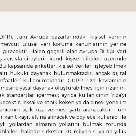
PR), tüm Avrupa pazarlarındaki kişisel verinin
 mevcut ulusal veri koruma kanunlarının yerine
girecektir. Halen geçerli olan Avrupa Birliği Veri
çısıyla bireylerin kendi kişisel bilgileri üzerinde
u kapsamda şirketler, kişisel verileri işleyebilmek
 altı hukuki dayanak bulunmaktadır, ancak dijital
faatler’ kullanılmaktadır. GDPR ‘rıza’ kavramının
enmesine yasal dayanak oluşturabilmesi için rızanın -
standartlar içermesi; ayrıca kullanıcının ‘rıza’yı
kecektir. Irksal ve etnik köken ya da cinsel yönelim
llanıcının açık rıza vermesi şartı aranacaktır. Tüm
kanıt kayıt altına alınacak ve böylece kullanıcı ile
aylı yollardan almanın yollarını bulmak zorunda
hlalleri halinde şirketler 20 milyon € ya da yıllık