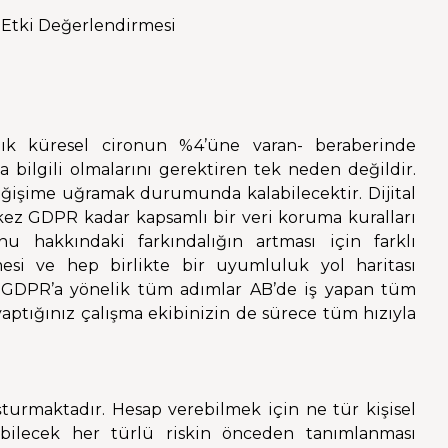
k Etki Değerlendirmesi
lık küresel cironun %4’üne varan- beraberinde
a bilgili olmalarını gerektiren tek neden değildir.
eğişime uğramak durumunda kalabilecektir. Dijital
 kez GDPR kadar kapsamlı bir veri koruma kuralları
 hakkındaki farkındalığın artması için farklı
esi ve hep birlikte bir uyumluluk yol haritası
 GDPR’a yönelik tüm adımlar AB’de iş yapan tüm
yaptığınız çalışma ekibinizin de sürece tüm hızıyla
urmaktadır. Hesap verebilmek için ne tür kişisel
şabilecek her türlü riskin önceden tanımlanması