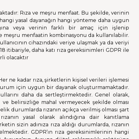
lmaktadır: Rıza ve meşru menfaat. Bu şekilde, verinin
 ve hangi yasal dayanağın hangi yönteme daha uygun
ğına veya verinin farklı bir amaç için işlenip
 ve meşru menfaatin kombinasyonu da kullanılabilir.
ullanıcının cihazındaki veriye ulaşmak ya da veriyi
8 itibariyle, daha katı rıza gereksinimleri GDPR ile
li olacaktır
ne kadar rıza, şirketlerin kişisel verileri işlemesi
 durum için uygun bir dayanak oluşturmamaktadır.
şullarını daha da sertleştirmektedir. Genel olarak,
ici ve belirsizliğe mahal vermeyecek şekilde olması
elik durumlarda rızanın açıkça verilmiş olması şart
 rızanın yasal olarak alındığına dair kanıtlama
ketin sizin adınıza rıza aldığı durumlarda, rızanın
lmektedir. GDPR’ın rıza gereksinimlerinin hangi