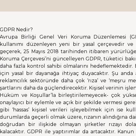
GDPR Nedir?
Avrupa Birliği Genel Veri Koruma Düzenlemesi (GD
kullanımı düzenleyen yeni bir yasal çerçevedir ve
geçerek, 25 Mayıs 2018 tarihinden itibaren yürürlüğe 
Koruma Çerçevesi’ni güncelleyen GDPR, tüketici bakış a
daha fazla kontrol sahibi olmalarını hedeflemektedir. B
için yasal bir dayanağa ihtiyaç duyacaktır. Şu anda
reklamcılık sektöründe daha çok ‘rıza’ ve ‘meşru men
şartlarını daha da güçlendirecektir. Kişisel verinin işl
Hüküm ve Koşullar’la birleştirilemeyecek- çok yüksek 
onaylayıcı bir eylemle ve açık bir şekilde vermesi gere
gibi ‘hassas’ kişisel verileri işleyebilmek için ise ku
durumlarda geçerli olmak üzere, rızanın alındığına dair 
doğrudan bir ilişkide olmayan şirketler rızayı dol
kalacaktır. GDPR ile yaptırımlar da artacaktır. Kanun i