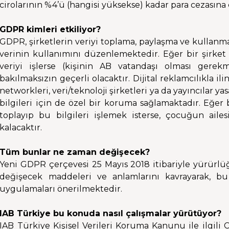
cirolarının %4’ü (hangisi yüksekse) kadar para cezasına 
GDPR kimleri etkiliyor?
GDPR, şirketlerin veriyi toplama, paylaşma ve kullanm
verinin kullanımını düzenlemektedir. Eğer bir şirket Av
veriyi işlerse (kişinin AB vatandaşı olması gere
bakılmaksızın geçerli olacaktır. Dijital reklamcılıkla ili
networkleri, veri/teknoloji şirketleri ya da yayıncılar 
bilgileri için de özel bir koruma sağlamaktadır. Eğer b
toplayıp bu bilgileri işlemek isterse, çocuğun aile
kalacaktır.
Tüm bunlar ne zaman değişecek?
Yeni GDPR çerçevesi 25 Mayıs 2018 itibariyle yürürlüğe g
değişecek maddeleri ve anlamlarını kavrayarak, bu 
uygulamaları önerilmektedir.
IAB Türkiye bu konuda nasıl çalışmalar yürütüyor?
IAB Türkiye Kişisel Verileri Koruma Kanunu ile ilgi