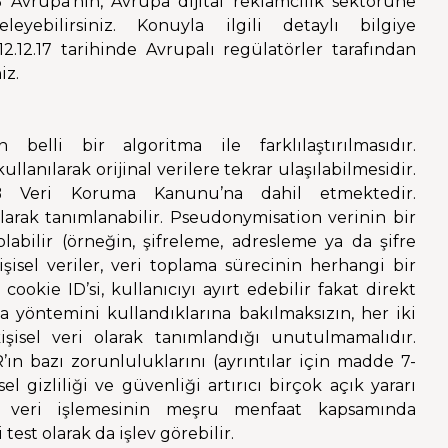
Avrupa’nın, Avrupa dijital reklamcılık sektörüne
eyebilirsiniz. Konuyla ilgili detaylı bilgiye
2.12.17 tarihinde Avrupalı regülatörler tarafından
iz.
 belli bir algoritma ile farklılaştırılmasıdır.
lanılarak orijinal verilere tekrar ulaşılabilmesidir.
 Veri Koruma Kanunu’na dahil etmektedir.
olarak tanımlanabilir. Pseudonymisation verinin bir
abilir (örneğin, şifreleme, adresleme ya da şifre
şisel veriler, veri toplama sürecinin herhangi bir
 cookie ID’si, kullanıcıyı ayırt edebilir fakat direkt
a yöntemini kullandıklarına bakılmaksızın, her iki
isel veri olarak tanımlandığı unutulmamalıdır.
’ın bazı zorunluluklarını (ayrıntılar için madde 7-
el gizliliği ve güvenliği artırıcı birçok açık yararı
el veri işlemesinin meşru menfaat kapsamında
est olarak da işlev görebilir.