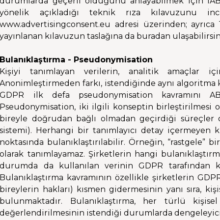
durumlarda geçerli olduğunu anlayabilmek için IAB 
yönelik açıkladığı teknik rıza kılavuzunu incel
www.advertisingconsent.eu adresi üzerinden; ayrıca 1
yayınlanan kılavuzun taslağına da buradan ulaşabilirsin
Bulanıklaştırma - Pseudonymisation
Kişiyi tanımlayan verilerin, analitik amaçlar için
Anonimleştirmeden farkı, istendiğinde aynı algoritma kul
GDPR ilk defa pseudonymisation kavramını AB
Pseudonymisation, iki ilgili konseptin birleştirilmesi 
bireyle doğrudan bağlı olmadan geçirdiği süreçler ol
sistemi). Herhangi bir tanımlayıcı detay içermeyen ki
noktasında bulanıklaştırılabilir. Örneğin, “rastgele” bir
olarak tanımlayamaz. Şirketlerin hangi bulanıklaştırm
durumda da kullanılan verinin GDPR tarafından kiş
Bulanıklaştırma kavramının özellikle şirketlerin GDPR
bireylerin hakları) kısmen gidermesinin yanı sıra, kişis
bulunmaktadır. Bulanıklaştırma, her türlü kişis
değerlendirilmesinin istendiği durumlarda dengeleyici t