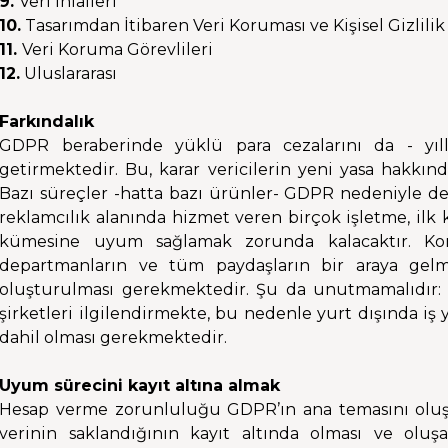
9.
Veri ihlalleri
10.
Tasarımdan İtibaren Veri Koruması ve Kişisel Gizlili
11.
Veri Koruma Görevlileri
12.
Uluslararası
Farkındalık
GDPR beraberinde yüklü para cezalarını da - yıl
getirmektedir. Bu, karar vericilerin yeni yasa hakkınd
Bazı süreçler -hatta bazı ürünler- GDPR nedeniyle d
reklamcılık alanında hizmet veren birçok işletme, ilk
kümesine uyum sağlamak zorunda kalacaktır. Konu
departmanların ve tüm paydaşların bir araya gelm
oluşturulması gerekmektedir. Şu da unutmamalıdır:
şirketleri ilgilendirmekte, bu nedenle yurt dışında iş 
dahil olması gerekmektedir.
Uyum sürecini kayıt altına almak
Hesap verme zorunluluğu GDPR’ın ana temasını oluşt
verinin saklandığının kayıt altında olması ve olu