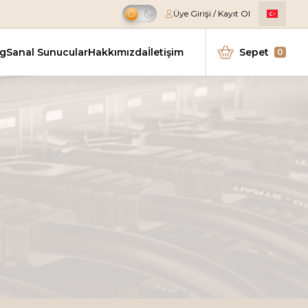
Üye Girişi / Kayıt Ol
Kampanya
ng
Sanal Sunucular
Hakkımızda
İletişim
Sepet
0