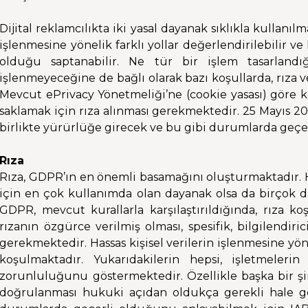
Dijital reklamcılıkta iki yasal dayanak sıklıkla kullanı
işlenmesine yönelik farklı yollar değerlendirilebilir
olduğu saptanabilir. Ne tür bir işlem tasarlandı
işlenmeyeceğine de bağlı olarak bazı koşullarda, rıza
Mevcut ePrivacy Yönetmeliği’ne (cookie yasası) göre k
saklamak için rıza alınması gerekmektedir. 25 Mayıs 201
birlikte yürürlüğe girecek ve bu gibi durumlarda geçer
Rıza
Rıza, GDPR’ın en önemli basamağını oluşturmaktadır. Her 
için en çok kullanımda olan dayanak olsa da birçok
GDPR, mevcut kurallarla karşılaştırıldığında, rıza ko
rızanın özgürce verilmiş olması, spesifik, bilgilendir
gerekmektedir. Hassas kişisel verilerin işlenmesine yön
koşulmaktadır. Yukarıdakilerin hepsi, işletmelerin
zorunluluğunu göstermektedir. Özellikle başka bir şir
doğrulanması hukuki açıdan oldukça gerekli hale ge