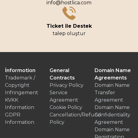
info@hostlica.com
Ticket ile Destek
talep oluştur
İnformotion
General
Domain Name
Trademark /
Contracts
Agreements
Copyright
Privacy Policy
Domain Name
Infringement
Service
Transfer
KVKK
Agreement
Agreement
Information
Cookie Policy
Domain Name
GDPR
Cancellation/Refund
Confidentiality
Information
Policy
Agreement
Domain Name
Registration