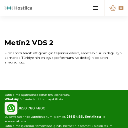
0
Metin2 VDS 2
Firmamızı tercih ettiğiniz için teşekkür ederiz, sadece bir ürün değil aynı
zamanda Türkiye’nin en eşsiz performansı ve desteğini de satın
alıyorsunuz.
Satın alma aşamasında sorun mu yaşıyorsun?
WhatsApp
üzerinden bize ulaşabilirsin
0850 780 4800
Bu sayfa üzerinde yaptığınız tüm işlemler,
256 Bit SSL Sertifikası
ile
korunmaktadır.
Satın alma işleminiz tamamlandığında, hizmetiniz otomatik olarak teslim