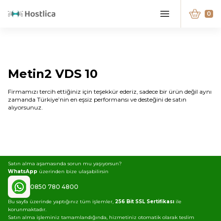
0
Metin2 VDS 10
Firmamızı tercih ettiğiniz için teşekkür ederiz, sadece bir ürün değil aynı
zamanda Türkiye’nin en eşsiz performansı ve desteğini de satın
alıyorsunuz.
Satın alma aşamasında sorun mu yaşıyorsun?
WhatsApp
üzerinden bize ulaşabilirsin
0850 780 4800
Bu sayfa üzerinde yaptığınız tüm işlemler,
256 Bit SSL Sertifikası
ile
korunmaktadır.
Satın alma işleminiz tamamlandığında, hizmetiniz otomatik olarak teslim