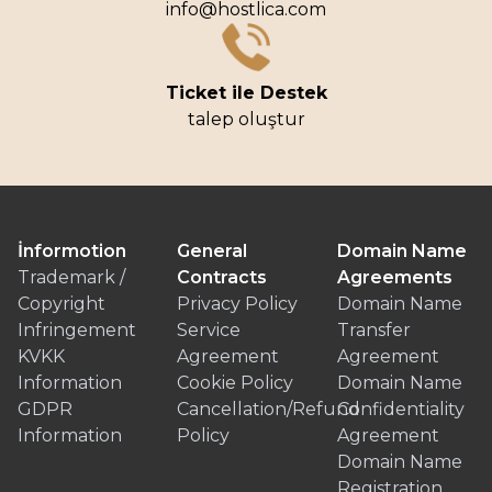
info@hostlica.com
Ticket ile Destek
talep oluştur
İnformotion
General
Domain Name
Trademark /
Contracts
Agreements
Copyright
Privacy Policy
Domain Name
Infringement
Service
Transfer
KVKK
Agreement
Agreement
Information
Cookie Policy
Domain Name
GDPR
Cancellation/Refund
Confidentiality
Information
Policy
Agreement
Domain Name
Registration