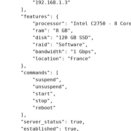
"192.168.1.3"
    ],

"features"
: {

"processor"
: 
"Intel C2750 - 8 Cor
"ram"
: 
"8 GB"
,

"disk"
: 
"120 GB SSD"
,

"raid"
: 
"Software"
,

"bandwidth"
: 
"1 Gbps"
,

"location"
: 
"France"
    },

"commands"
: [

"suspend"
,

"unsuspend"
,

"start"
,

"stop"
,

"reboot"
    ],

"server_status"
: 
true
,

"established"
: 
true
,
