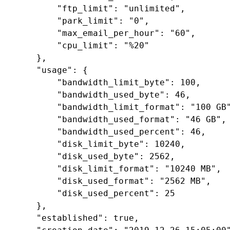
"ftp_limit"
: 
"unlimited"
,

"park_limit"
: 
"0"
,

"max_email_per_hour"
: 
"60"
,

"cpu_limit"
: 
"%20"
    },

"usage"
: {

"bandwidth_limit_byte"
: 
100
,

"bandwidth_used_byte"
: 
46
,

"bandwidth_limit_format"
: 
"100 GB
"bandwidth_used_format"
: 
"46 GB"
,

"bandwidth_used_percent"
: 
46
,

"disk_limit_byte"
: 
10240
,

"disk_used_byte"
: 
2562
,

"disk_limit_format"
: 
"10240 MB"
,

"disk_used_format"
: 
"2562 MB"
,

"disk_used_percent"
: 
25
    },

"established"
: 
true
,
