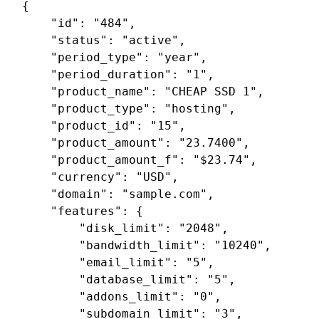
{

"id"
: 
"484"
,

"status"
: 
"active"
,

"period_type"
: 
"year"
,

"period_duration"
: 
"1"
,

"product_name"
: 
"CHEAP SSD 1"
,

"product_type"
: 
"hosting"
,

"product_id"
: 
"15"
,

"product_amount"
: 
"23.7400"
,

"product_amount_f"
: 
"$23.74"
,

"currency"
: 
"USD"
,

"domain"
: 
"sample.com"
,

"features"
: {

"disk_limit"
: 
"2048"
,

"bandwidth_limit"
: 
"10240"
,

"email_limit"
: 
"5"
,

"database_limit"
: 
"5"
,

"addons_limit"
: 
"0"
,

"subdomain_limit"
: 
"3"
,
