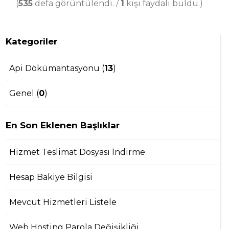
(
535
defa görüntülendi. /
1
kişi faydalı buldu.)
Kategoriler
Api Dökümantasyonu (
13
)
Genel (
0
)
En Son Eklenen Başlıklar
Hizmet Teslimat Dosyası İndirme
Hesap Bakiye Bilgisi
Mevcut Hizmetleri Listele
Web Hosting Parola Değişikliği