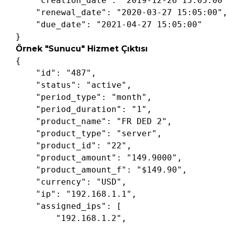
"creation_date"
: 
"2019-12-26 15:05:00
"renewal_date"
: 
"2020-03-27 15:05:00"
,
"due_date"
: 
"2021-04-27 15:05:00"
}
Örnek "Sunucu" Hizmet Çıktısı
{

"id"
: 
"487"
,

"status"
: 
"active"
,

"period_type"
: 
"month"
,

"period_duration"
: 
"1"
,

"product_name"
: 
"FR DED 2"
,

"product_type"
: 
"server"
,

"product_id"
: 
"22"
,

"product_amount"
: 
"149.9000"
,

"product_amount_f"
: 
"$149.90"
,

"currency"
: 
"USD"
,

"ip"
: 
"192.168.1.1"
,

"assigned_ips"
: [

"192.168.1.2"
,
