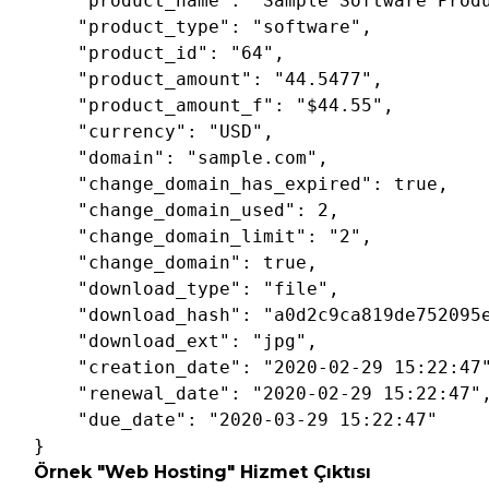
"product_name"
: 
"Sample Software Prod
"product_type"
: 
"software"
,

"product_id"
: 
"64"
,

"product_amount"
: 
"44.5477"
,

"product_amount_f"
: 
"$44.55"
,

"currency"
: 
"USD"
,

"domain"
: 
"sample.com"
,

"change_domain_has_expired"
: 
true
,

"change_domain_used"
: 
2
,

"change_domain_limit"
: 
"2"
,

"change_domain"
: 
true
,

"download_type"
: 
"file"
,

"download_hash"
: 
"a0d2c9ca819de752095
"download_ext"
: 
"jpg"
,

"creation_date"
: 
"2020-02-29 15:22:47
"renewal_date"
: 
"2020-02-29 15:22:47"
,
"due_date"
: 
"2020-03-29 15:22:47"
}
Örnek "Web Hosting" Hizmet Çıktısı