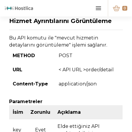
0
Hizmet Ayrıntılarını Görüntüleme
Bu API komutu ile "mevcut hizmetin
detaylarını görüntüleme" işlemi sağlanır.
METHOD
POST
URL
< API URL >order/detail
Content-Type
application/json
Parametreler
İsim
Zorunlu
Açıklama
Elde ettiğiniz API
key
Evet