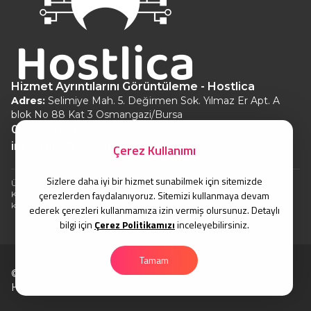
Hizmet Ayrıntılarını Görüntüleme - Hostlica
Adres:
Selimiye Mah. 5. Değirmen Sok. Yılmaz Er Apt. A
blok No 88 Kat 3 Osmangazi/Bursa
0850 780 4800
info@hostlica.com
Çerez Kullanımı
Sizlere daha iyi bir hizmet sunabilmek için sitemizde
Ürünlerin TL fiyatları güncel kur üzerinden hesaplanır.
çerezlerden faydalanıyoruz. Sitemizi kullanmaya devam
Kur işlemleri nedeniyle oluşabilecek fiyat farklılıkları için sorumluluk
kabul edilmez.
ederek çerezleri kullanmamıza izin vermiş olursunuz. Detaylı
bilgi için
Çerez Politikamızı
inceleyebilirsiniz.
Tamam
© Hizmet Ayrıntılarını Görüntüleme - Hostlica
Hakkımızda
Gizlilik Politikası
İletişim