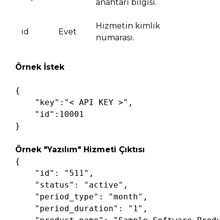
anahtarı bilgisi.
Hizmetin kimlik
id
Evet
numarası.
Örnek İstek
{

"key"
:
"< API KEY >"
,

"id"
:
10001
Örnek "Yazılım" Hizmeti Çıktısı
{

"id"
: 
"511"
,

"status"
: 
"active"
,

"period_type"
: 
"month"
,

"period_duration"
: 
"1"
,
