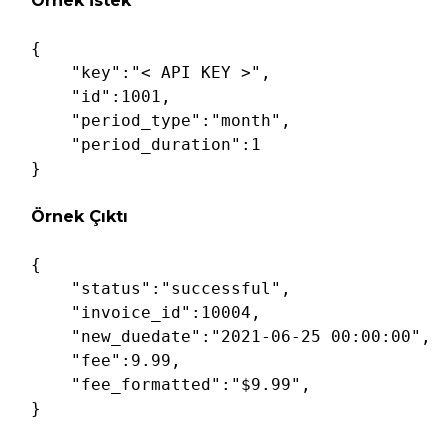
Örnek İstek
{

"key"
:
"< API KEY >"
,

"id"
:
1001
,

"period_type"
:
"month"
,

"period_duration"
:
1
Örnek Çıktı
{

"status"
:
"successful"
,

"invoice_id"
:
10004
,

"new_duedate"
:
"2021-06-25 00:00:00"
,

"fee"
:
9.99
,
"fee_formatted"
:
"$9.99"
,
