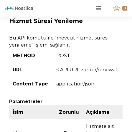
0
Hizmet Süresi Yenileme
Bu API komutu ile "mevcut hizmet süresi
yenileme" işlemi sağlanır.
METHOD
POST
URL
< API URL >order/renewal
Content-Type
application/json
Parametreler
İsim
Zorunlu
Açıklama
Hizmete ait