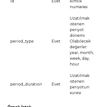
id
Evet
kimlik
numarası.
Uzatılmak
istenen
periyot
dönemi.
period_type
Evet
Olabilecek
değerler:
year, month,
week, day,
hour
Uzatılmak
istenen
period_duration
Evet
periyotun
süresi.